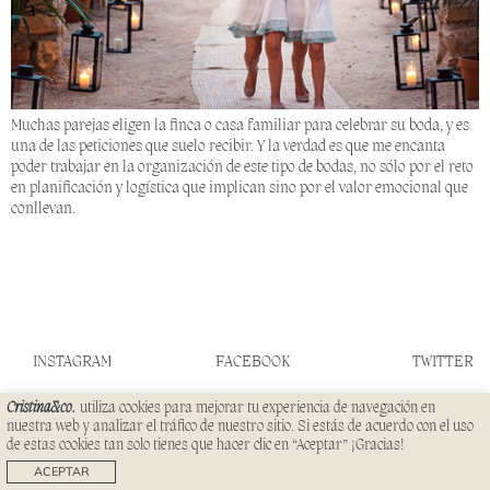
Muchas parejas eligen la finca o casa familiar para celebrar su boda, y es
una de las peticiones que suelo recibir. Y la verdad es que me encanta
poder trabajar en la organización de este tipo de bodas, no sólo por el reto
en planificación y logística que implican sino por el valor emocional que
conllevan.
INSTAGRAM
FACEBOOK
TWITTER
Cristina&co.
utiliza cookies para mejorar tu experiencia de navegación en
CONTACTO
PRENSA
nuestra web y analizar el tráfico de nuestro sitio. Si estás de acuerdo con el uso
SERVICIOS
FAQS
de estas cookies tan solo tienes que hacer clic en “Aceptar” ¡Gracias!
© CRISTINA&CO 2023
TÉRMINOS
ACEPTAR