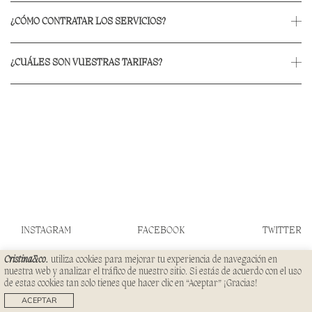
¿CÓMO CONTRATAR LOS SERVICIOS?
¿CUÁLES SON VUESTRAS TARIFAS?
INSTAGRAM
FACEBOOK
TWITTER
Cristina&co.
utiliza cookies para mejorar tu experiencia de navegación en
CONTACTO
PRENSA
nuestra web y analizar el tráfico de nuestro sitio. Si estás de acuerdo con el uso
SERVICIOS
FAQS
de estas cookies tan solo tienes que hacer clic en “Aceptar” ¡Gracias!
© CRISTINA&CO 2023
TÉRMINOS
ACEPTAR