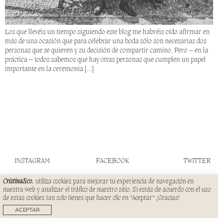
Los que llevéis un tiempo siguiendo este blog me habréis oído afirmar en
más de una ocasión que para celebrar una boda sólo son necesarias dos
personas que se quieren y su decisión de compartir camino. Pero – en la
práctica – todos sabemos que hay otras personas que cumplen un papel
importante en la ceremonia […]
INSTAGRAM
FACEBOOK
TWITTER
Cristina&co.
utiliza cookies para mejorar tu experiencia de navegación en
CONTACTO
PRENSA
nuestra web y analizar el tráfico de nuestro sitio. Si estás de acuerdo con el uso
SERVICIOS
FAQS
de estas cookies tan solo tienes que hacer clic en “Aceptar” ¡Gracias!
© CRISTINA&CO 2023
TÉRMINOS
ACEPTAR