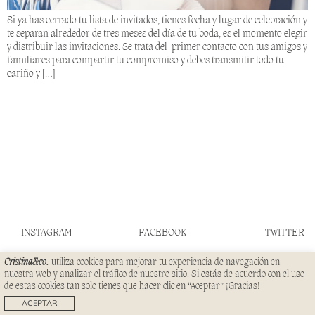
Si ya has cerrado tu lista de invitados, tienes fecha y lugar de celebración y
te separan alrededor de tres meses del día de tu boda, es el momento elegir
y distribuir las invitaciones. Se trata del primer contacto con tus amigos y
familiares para compartir tu compromiso y debes transmitir todo tu
cariño y […]
INSTAGRAM
FACEBOOK
TWITTER
Cristina&co.
utiliza cookies para mejorar tu experiencia de navegación en
CONTACTO
PRENSA
nuestra web y analizar el tráfico de nuestro sitio. Si estás de acuerdo con el uso
SERVICIOS
FAQS
de estas cookies tan solo tienes que hacer clic en “Aceptar” ¡Gracias!
© CRISTINA&CO 2023
TÉRMINOS
ACEPTAR